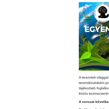
A teremtett világg
teremtésvédelmi pr
tájékoztató foglal
közös eszmecserér
A sorozat követke