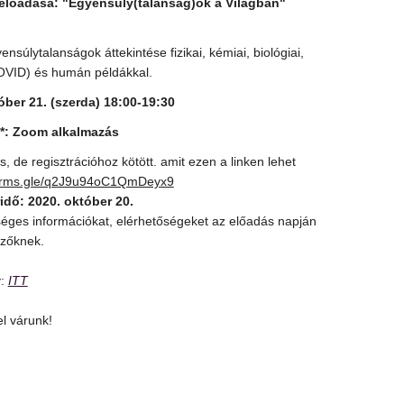
 előadása: "Egyensúly(talanság)ok a Világban"
nsúlytalanságok áttekintése fizikai, kémiai, biológiai,
OVID) és humán példákkal.
óber 21. (szerda) 18:00-19:30
s*: Zoom alkalmazás
, de regisztrációhoz kötött. amit ezen a linken lehet
forms.gle/q2J9u94oC1QmDeyx9
idő: 2020. október 20.
éges információkat, elérhetőségeket az előadás napján
ezőknek.
y:
ITT
el várunk!