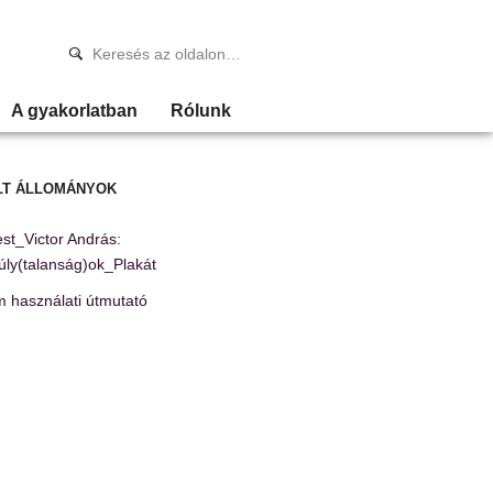
A gyakorlatban
Rólunk
LT ÁLLOMÁNYOK
t_Victor András:
ly(talanság)ok_Plakát
 használati útmutató