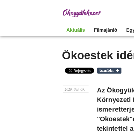
Ökogyülekezet
Aktuális
Filmajánló
Eg
Ökoestek idén
Az Ökogyül
2020. Okt. 09.
Környezeti 
ismeretterj
"Ökoestek"c
tekintettel 