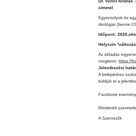
Dr. Victor András
címmel
Egyensúlyok és egye
ökológiai (benne C
Időpont:
2020.okt
Helyszín *változá
Az előadás ingyenes
megtenni:
https://
Jelentkezési határ
A belépéshez szüks
küldjük el a jelentk
Facebook esemén
Mindenkit szeretett
A Szervezők