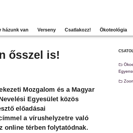
y házunk van
Verseny
Csatlakozz!
Ökoteológia
 ősszel is!
CSATO
Ökoes
Egyensú
Zoom
ekezeti Mozgalom és a Magyar
Nevelési Egyesület közös
esztő előadásai
ímmel a vírushelyzetre való
az online térben folytatódnak.