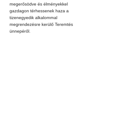
megerősödve és élményekkel
gazdagon térhessenek haza a
tizenegyedik alkalommal
megrendezésre kerülő Teremtés
ünnepéről.