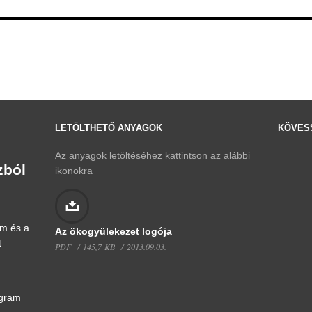
LETÖLTHETŐ ANYAGOK
KÖVESS
Az anyagok letöltéséhez kattintson az alábbi
zból
ikonokra
om és a
Az ökogyülekezet logója
t
PDF
145,7 KB
2013.09.03.
ogram