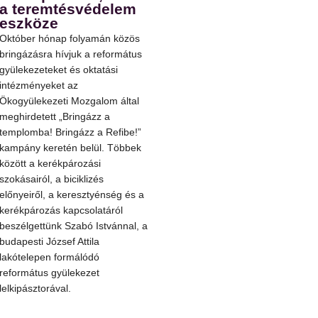
a teremtésvédelem
eszköze
Október hónap folyamán közös
bringázásra hívjuk a református
gyülekezeteket és oktatási
intézményeket az
Ökogyülekezeti Mozgalom által
meghirdetett „Bringázz a
templomba! Bringázz a Refibe!”
kampány keretén belül. Többek
között a kerékpározási
szokásairól, a biciklizés
előnyeiről, a keresztyénség és a
kerékpározás kapcsolatáról
beszélgettünk Szabó Istvánnal, a
budapesti József Attila
lakótelepen formálódó
református gyülekezet
lelkipásztorával.