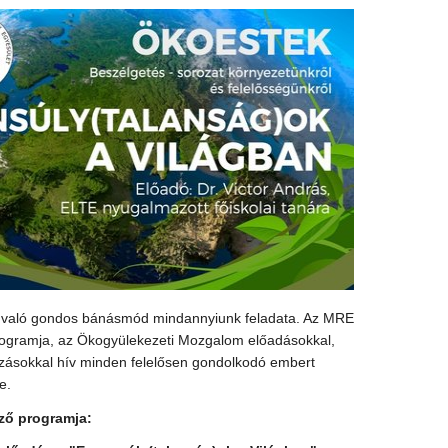
al való gondos bánásmód mindannyiunk feladata. Az MRE
ogramja, az Ökogyülekezeti Mozgalom előadásokkal,
kozásokkal hív minden felelősen gondolkodó embert
e.
ző programja: