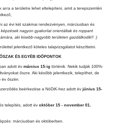
 arra a területre lehet eltelepíteni, amit a terepszemlén
ntkező,
ni az évi két szakmai rendezvényen, márciusban és
képzések nagyon gyakorlat orientáltak és roppant
ámára, aki kisebb-nagyobb területen gazdálkodik!! :)
lettel jelentkező köteles talajvizsgálatot készíttetni.
DŐSZAK ÉS EGYÉB IDŐPONTOK
ában adott év
március 15-ig
történik. Nekik tudják 100%-
ltványokat őszre. Aki később jelentkezik, telepíthet, de
ő év őszén.
 szerződés beérkezése a NöDiK-hez adott év
június 15-
s telepítés, adott év
október 15 - november 01.
épzés: márciusban és októberben.