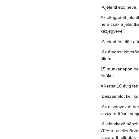
A jelentkező neve, 
Az elfogadott jelen
nem csak a jelentkez
kézjegyével.
A telepítés előtt a 
Az átadást követőe
ültetni.
15 munkanapon belül 
fotókat.
A kertet 10 évig fenn
Beszámolót kell kül
Az oltványok át ne
visszatérítését von
A jelentkező pénzbe
70%-a az ellenőrzé
kiszáradt, ellopták, 