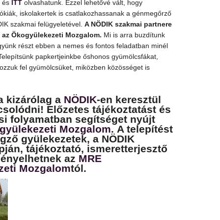
és
ITT
olvashatunk. Ezzel lehetővé vált, hogy
ókiák, iskolakertek is csatlakozhassanak a génmegőrző
K szakmai felügyeletével.
A NÖDIK szakmai partnere
l az Ökogyülekezeti Mozgalom.
Mi is arra buzdítunk
gyünk részt ebben a nemes és fontos feladatban minél
Telepítsünk papkertjeinkbe őshonos gyümölcsfákat,
ozzuk fel gyümölcsüket, miközben közösséget is
 kizárólag a
NÖDIK
-en keresztül
csolódni!
Előzetes tájékoztatást és
si folyamatban segítséget nyújt
yülekezeti Mozgalom.
A telepítést
végző gyülekezetek, a NÖDIK
pján, tájékoztató, ismeretterjesztő
igényelhetnek az
MRE
zeti Mozgalom
tól.