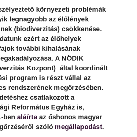
szélyeztető környezeti problémák
yik legnagyobb az élőlények
nek (biodiverzitás) csökkenése.
datunk ezért az élőhelyek
fajok további kihalásának
megakadályozása. A NÖDIK
verzitás Központ) által koordinált
ési program
is részt vállal az
ljes rendszerének megőrzésében.
detéshez csatlakozott a
ági Református Egyház is,
1-ben
aláírta
az őshonos magyar
egőrzéséről szóló
megállapodást
.