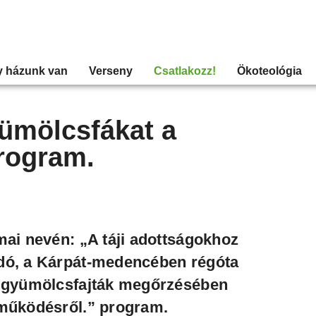
y házunk van
Verseny
Csatlakozz!
Ökoteológia
ümölcsfákat a
rogram.
mai nevén: „A táji adottságokhoz
dó, a Kárpát-medencében régóta
t gyümölcsfajták megőrzésében
tműködésről.” program.