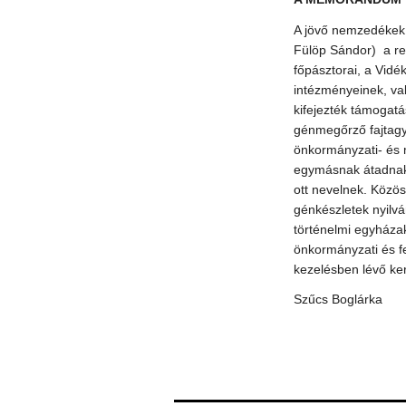
A jövő nemzedékek 
Fülöp Sándor) a re
főpásztorai, a Vid
intézményeinek, va
kifejezték támogat
génmegőrző fajtagy
önkormányzati- és
egymásnak átadnak, 
ott nevelnek. Közö
génkészletek nyilv
történelmi egyházak 
önkormányzati és fe
kezelésben lévő ke
Szűcs Boglárka