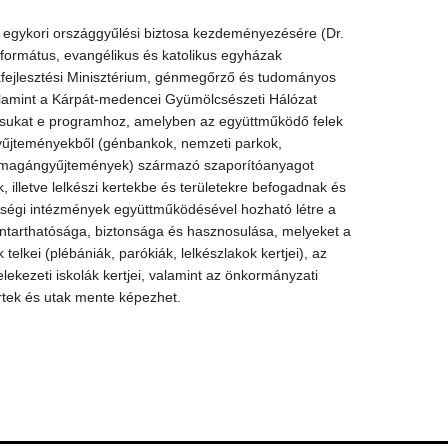
egykori országgyűlési biztosa kezdeményezésére (Dr.
formátus, evangélikus és katolikus egyházak
ékfejlesztési Minisztérium, génmegőrző és tudományos
lamint a Kárpát-medencei Gyümölcsészeti Hálózat
ásukat e programhoz, amelyben az együttműködő felek
űjteményekből (génbankok, nemzeti parkok,
 magángyűjtemények) származó szaporítóanyagot
illetve lelkészi kertekbe és területekre befogadnak és
sségi intézmények együttműködésével hozható létre a
ántarthatósága, biztonsága és hasznosulása, melyeket a
telkei (plébániák, parókiák, lelkészlakok kertjei), az
lekezeti iskolák kertjei, valamint az önkormányzati
rtek és utak mente képezhet.