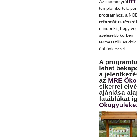
Az eseményről
ITT
templomkertek, par
programhoz, a NÖDI
református részrő
mindenkit, hogy ve
szélesebb körben. 
termesszük és dolg
építünk ezzel.
A programba
lehet bekap
a jelentkezé
az
MRE Ökog
sikerrel el
ajánlása ala
fatáblákat 
Ökogyüleke