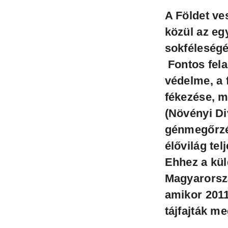
A Földet ve
közül az eg
sokféleségé
Fontos fela
védelme, a 
fékezése, 
(Növényi Di
génmegőrz
élővilág te
Ehhez a kül
Magyarorsz
amikor 201
tájfajták m