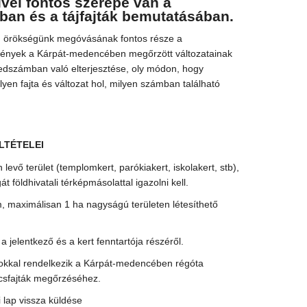
vel fontos szerepe van a
ban és a tájfajták bemutatásában.
 örökségünk megóvásának fontos része a
ények a Kárpát-medencében megőrzött változatainak
dszámban való elterjesztése, oly módon, hogy
lyen fajta és változat hol, milyen számban található
LTÉTELEI
levő terület (templomkert, parókiakert, iskolakert, stb),
t földhivatali térképmásolattal igazolni kell.
, maximálisan 1 ha nagyságú területen létesíthető
a jelentkező és a kert fenntartója részéről.
okkal rendelkezik a Kárpát-medencében régóta
csfajták megőrzéséhez.
si lap vissza küldése