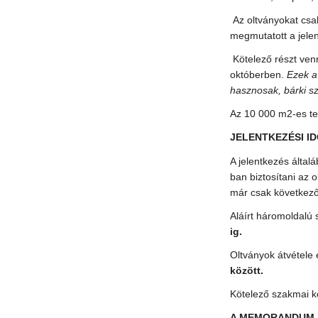
Az oltványokat csak
megmutatott a jele
Kötelező részt ven
októberben.
Ezek a 
hasznosak, bárki sz
Az 10 000 m2-es terü
JELENTKEZÉSI I
A jelentkezés által
ban biztosítani az o
már csak következ
Aláírt háromoldalú
ig.
Oltványok átvétele é
között.
Kötelező szakmai k
A MEMORANDUM