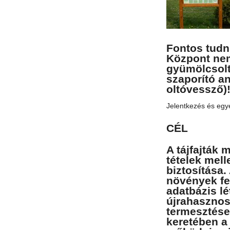
Fontos tudn
Központ nem
gyümölcsol
szaporító a
oltóvessző
Jelentkezés és egyé
CÉL
A tájfajták
tételek mel
biztosítása.
növények fe
adatbázis l
újrahasznosí
termesztése
keretében a