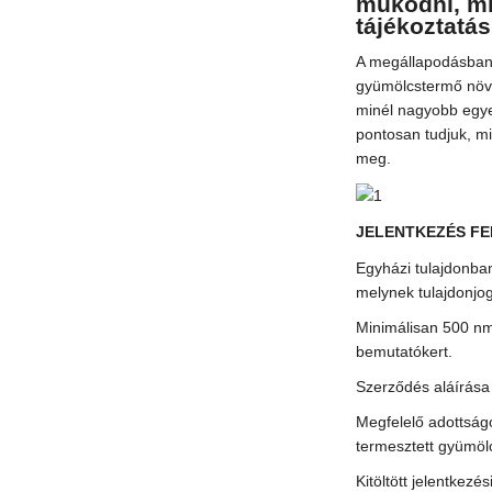
működni, mi
tájékoztatás
A megállapodásban
gyümölcstermő növ
minél nagyobb egye
pontosan tudjuk, mi
meg.
JELENTKEZÉS FE
Egyházi tulajdonban 
melynek tulajdonjogá
Minimálisan 500 nm
bemutatókert.
Szerződés aláírása 
Megfelelő adottság
termesztett gyümöl
Kitöltött jelentkezé