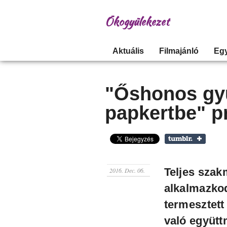
Ökogyülekezet
Aktuális
Filmajánló
Eg
"Őshonos gy
papkertbe" p
Teljes szak
2016. Dec. 06.
alkalmazko
termesztet
való együt