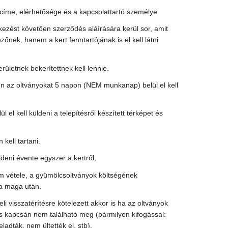
címe, elérhetősége és a kapcsolattartó személye.
tkezést követően szerződés aláírására kerül sor, amit
őnek, hanem a kert fenntartójának is el kell látni
területnek bekerítettnek kell lennie.
n az oltványokat 5 napon (NEM munkanap) belül el kell
el kell küldeni a telepítésről készített térképet és
 kell tartani.
deni évente egyszer a kertről,
m vétele, a gyümölcsoltványok költségének
ja maga után.
li visszatérítésre kötelezett akkor is ha az oltványok
s kapcsán nem található meg (bármilyen kifogással:
eladták, nem ültették el, stb),