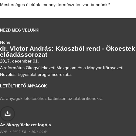
Mesterséges életünk: mennyi természetes van bennünk?
NÉZD MEG VELÜNK!
None
dr. Victor András: Káoszból rend - Ökoestek
előadássorozat
2017. december 01.
A református Ökogyülekezeti Mozgalom és a Magyar Környezeti
Nevelési Egyesület programsorozata.
LETÖLTHETŐ ANYAGOK
Az anyagok letöltéséhez kattintson az alábbi ikonokra
Az ökogyülekezet logója
PDF
145,7 KB
2013.09.03.