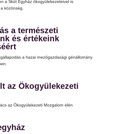
en a Skót Egyház ökogyülekezeteivel is
 a közönség.
ás a természeti
nk és értékeink
éért
gállapodás a hazai mezőgazdasági génállomány
ben.
lt az Ökogyülekezeti
ács az Ökogyülekezeti Mozgalom élén.
 egyház