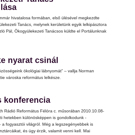
lása
immár hivatalosa formában, első ülésével megkezdte
lekezeti Tanács, melynek kerületünk egyik lelkipásztora
szló Pál, Ökogyülekezeti Tanácsos küldte el Portálunknak
e nyarat csinál
özösségeink ökológiai lábnyomát” – vallja Norman
ie városka református lelkésze.
s konferencia
th Rádió Református Félóra c. műsorában 2010.10.08-
tti hetekben különösképpen is gondolkodunk -
 - a fogyasztói világról. Még a legszegényebbek is
énztárcáikat, és úgy érzik, valamit venni kell. Mai