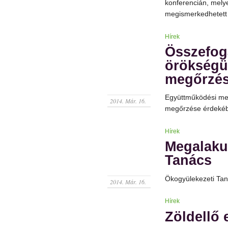
konferencián, mely
megismerkedhetett
Hírek
Összefog
örökségü
megőrzés
Együttműködési me
2014. Már. 16.
megőrzése érdeké
Hírek
Megalaku
Tanács
Ökogyülekezeti Tan
2014. Már. 16.
Hírek
Zöldellő