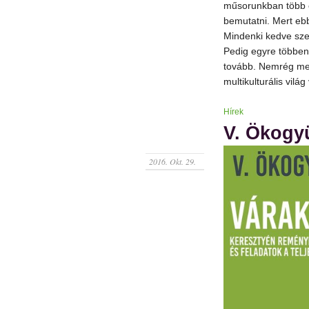
műsorunkban több ol
bemutatni. Mert ebb
Mindenki kedve szeri
Pedig egyre többen
tovább. Nemrég meg
multikulturális világ
Hírek
V. Ökogyü
2016. Okt. 29.