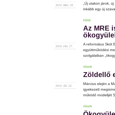
„Új utakon járok, 
2014. Már. 16.
inkább egy új szava
Hírek
Az MRE i
ökogyüle
A református Skót
2010. Okt. 27.
együttműködési meg
szolgálatban „ökog
rólunk
Zöldellő
Március elején a M
2014. Júl. 24.
igyekezett megismer
működő modelljét S
rólunk
Ökogyüle