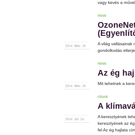
vagy kevés a művelh
Hírek
OzoneNetw
(Egyenlít
A világ vallásainak
2014. Már. 16.
gondolkodás elterj
Hírek
Az ég haj
Mit tehetnek a kere
2014. Már. 16.
rólunk
A klímavá
A keresztyének tehe
2014. Júl. 24.
keresztyének az égh
fel Az ég hajlata c