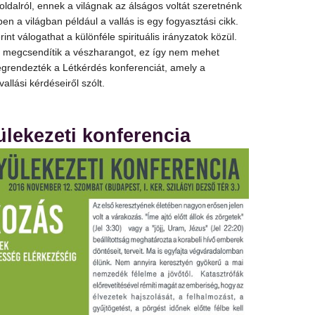
dalról, ennek a világnak az álságos voltát szeretnénk
en a világban például a vallás is egy fogyasztási cikk.
nt válogathat a különféle spirituális irányzatok közül.
 megcsendítik a vészharangot, ez így nem mehet
rendezték a Létkérdés konferenciát, amely a
 vallási kérdéseiről szólt.
lekezeti konferencia