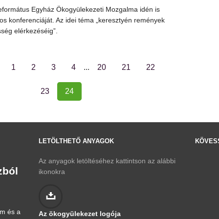
eformátus Egyház Ökogyülekezeti Mozgalma idén is
s konferenciáját. Az idei téma „keresztyén remények
sség elérkezéséig”.
1
2
3
4
...
20
21
22
23
24
LETÖLTHETŐ ANYAGOK
KÖVESS
Az anyagok letöltéséhez kattintson az alábbi
zból
ikonokra
om és a
Az ökogyülekezet logója