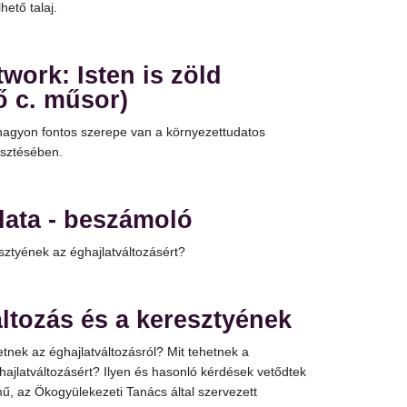
ető talaj.
ork: Isten is zöld
ő c. műsor)
 nagyon fontos szerepe van a környezettudatos
esztésében.
lata - beszámoló
sztyének az éghajlatváltozásért?
ltozás és a keresztyének
tnek az éghajlatváltozásról? Mit tehetnek a
ajlatváltozásért? Ilyen és hasonló kérdések vetődtek
ímű, az Ökogyülekezeti Tanács által szervezett