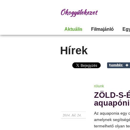
Ökogyülekezet
Aktuális
Filmajánló
Eg
Hírek
rólunk
ZÖLD-S-É
aquapóni
Az aquaponia egy oly
2014. Júl. 24.
amelynek segítségé
termelhető olyan te