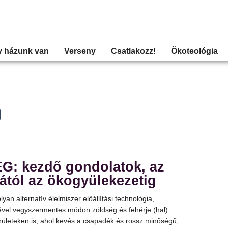
y házunk van
Verseny
Csatlakozz!
Ökoteológia
G: kezdő gondolatok, az
ától az ökogyülekezetig
an alternatív élelmiszer előállítási technológia,
vel vegyszermentes módon zöldség és fehérje (hal)
rületeken is, ahol kevés a csapadék és rossz minőségű,