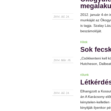
megalaku
2012. január 4-én 
2014. Júl. 24.
munkáját az Ökogyü
is tagja. Szalay Lá
beszámolóját.
Hírek
Sok fecsk
„Csökkenteni kell k
2014. Már. 16.
Hutcheson, Dalbeatt
rólunk
Létkérdé
Elhangzott a Kossu
2014. Júl. 24.
án A Karácsony elő
kénytelen-kelletlen
kinyitják ilyenkor p