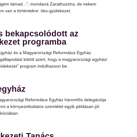
új igém támad...", mondaná Zarathusztra, de nekem
m van a történtekre: öko-gyülekezet.
s bekapcsolódott az
kezet programba
 Egyház és a Magyarországi Református Egyház
állapodást kötött azért, hogy a magyarországi egyházi
yülekezet” program indulhasson be.
 egyház
agyarországi Református Egyház háromfős delegációja
ni a környezettudatos szemlélet egyik példásan jól
kóciában.
kezeti Tanács