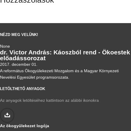
NÉZD MEG VELÜNK!
None
dr. Victor András: Káoszból rend - Ökoestek
előadássorozat
2017. december 01.
A református Ökogyülekezeti Mozgalom és a Magyar Környezeti
Nevelési Egyesület programsorozata.
LETÖLTHETŐ ANYAGOK
Az anyagok letöltéséhez kattintson az alábbi ikonokra
Az ökogyülekezet logója