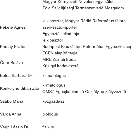
Magyar Környezeti Nevelési Egyesület
Zöld Szív Ifjúsági Természetvédő Mozgalom
lelkipásztor, Magyar Rádió Református félóra
Fekete Ágnes
szerkesztő-riporter
Egyháztáji elindítója
lelkipásztor
Karsay Eszter
Budapest Klauzál téri Református Egyházközsé
ECEN alapító tagja
MRE Zsinati Iroda
Ódor Balázs
Külügyi irodavezető
Botos Barbara Dr.
klímatológus
klimatológus
Konkolyné Bihari Zita
OMSZ Éghajlatelemző Osztály, osztályvezető
Szabó Mária
közgazdász
Varga Anna
biológus
Végh László Dr.
fizikus