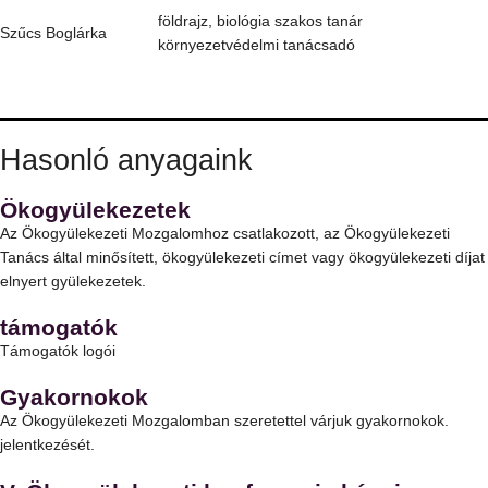
földrajz, biológia szakos tanár
Szűcs Boglárka
környezetvédelmi tanácsadó
Hasonló anyagaink
Ökogyülekezetek
Az Ökogyülekezeti Mozgalomhoz csatlakozott, az Ökogyülekezeti
Tanács által minősített, ökogyülekezeti címet vagy ökogyülekezeti díjat
elnyert gyülekezetek.
támogatók
Támogatók logói
Gyakornokok
Az Ökogyülekezeti Mozgalomban szeretettel várjuk gyakornokok.
jelentkezését.