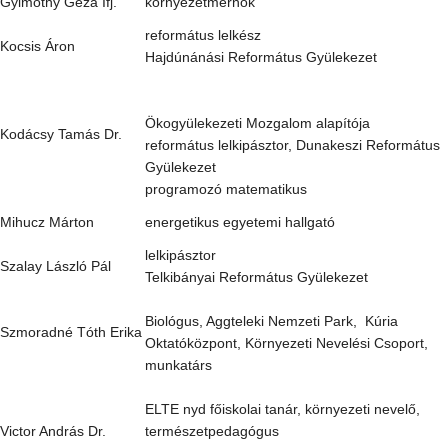
Gyimóthy Géza Ifj.
környezetmérnök
református lelkész
Kocsis Áron
Hajdúnánási Református Gyülekezet
Ökogyülekezeti Mozgalom alapítója
Kodácsy Tamás Dr.
református lelkipásztor, Dunakeszi Református
Gyülekezet
programozó matematikus
Mihucz Márton
energetikus egyetemi hallgató
lelkipásztor
Szalay László Pál
Telkibányai Református Gyülekezet
Biológus, Aggteleki Nemzeti Park, Kúria
Szmoradné Tóth Erika
Oktatóközpont, Környezeti Nevelési Csoport,
munkatárs
ELTE nyd főiskolai tanár, környezeti nevelő,
Victor András Dr.
természetpedagógus