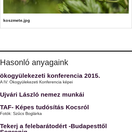
koszmete.jpg
Hasonló anyagaink
ökogyülekezeti konferencia 2015.
A IV. Ökogyülekezeti Konferencia képei
Ujvári László nemez munkái
TAF- Képes tudósítás Kocsról
Fotók: Szűcs Boglárka
Tekerj a felebarátodért -Budapesttől
Sopronig