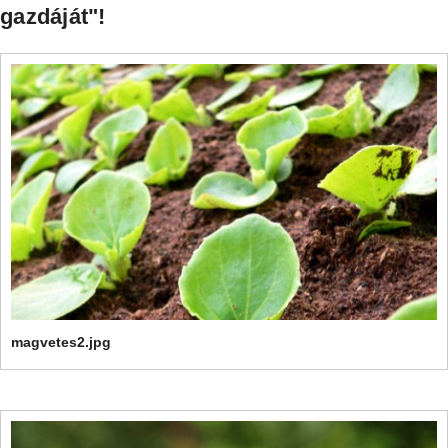
gazdáját"!
magvetes2.jpg