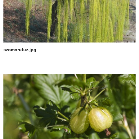
szomorufuz.jpg