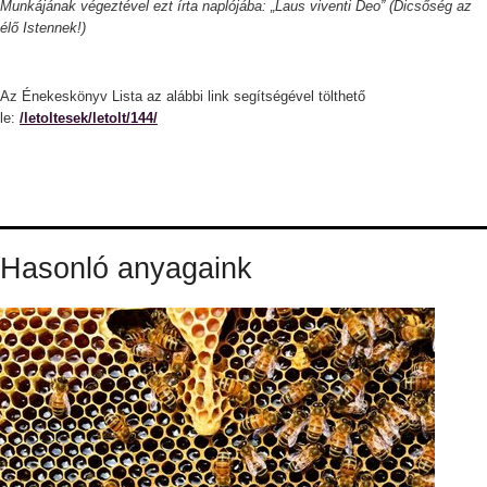
Munkájának végeztével ezt írta naplójába: „Laus viventi Deo” (Dicsőség az
élő Istennek!)
Az Énekeskönyv Lista az alábbi link segítségével tölthető
le:
/letoltesek/letolt/144/
Hasonló anyagaink