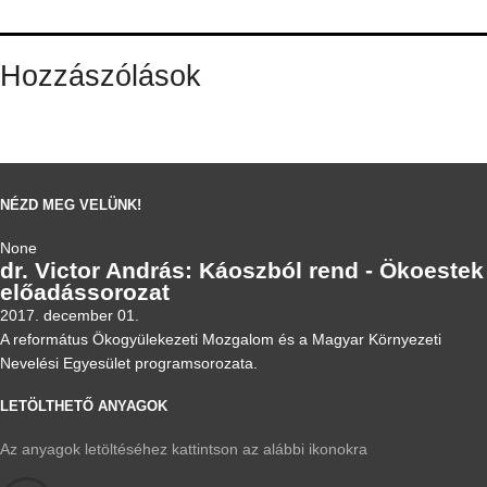
Hozzászólások
NÉZD MEG VELÜNK!
None
dr. Victor András: Káoszból rend - Ökoestek
előadássorozat
2017. december 01.
A református Ökogyülekezeti Mozgalom és a Magyar Környezeti
Nevelési Egyesület programsorozata.
LETÖLTHETŐ ANYAGOK
Az anyagok letöltéséhez kattintson az alábbi ikonokra