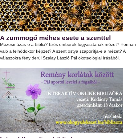
A zümmögő méhes esete a szenttel
Mézesmázas-e a Biblia? Erős emberek fogyasztanak mézet? Honnan
való a felhődoktor képzet? A szent ostya szaporítja-e a mézet? A
válaszokra fény derül Szalay László Pál ökoteológiai írásából.