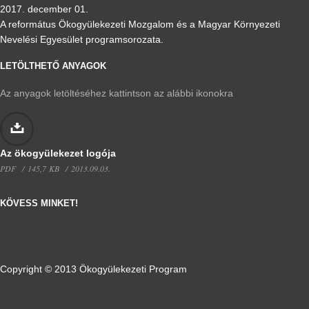
2017. december 01.
A református Ökogyülekezeti Mozgalom és a Magyar Környezeti
Nevelési Egyesület programsorozata.
LETÖLTHETŐ ANYAGOK
Az anyagok letöltéséhez kattintson az alábbi ikonokra
Az ökogyülekezet logója
PDF
145,7 KB
2013.09.03.
KÖVESS MINKET!
Copyright © 2013 Ökogyülekezeti Program