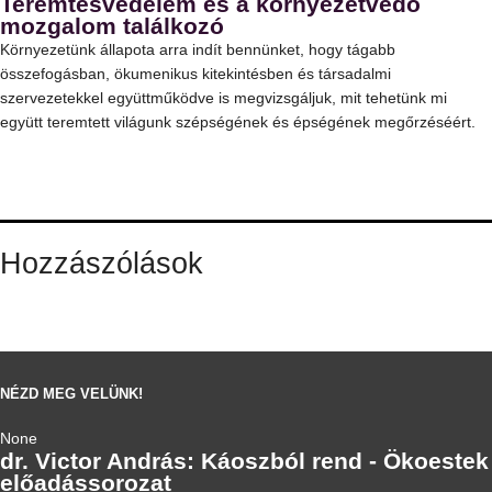
Teremtésvédelem és a környezetvédő
mozgalom találkozó
Környezetünk állapota arra indít bennünket, hogy tágabb
összefogásban, ökumenikus kitekintésben és társadalmi
szervezetekkel együttműködve is megvizsgáljuk, mit tehetünk mi
együtt teremtett világunk szépségének és épségének megőrzéséért.
Hozzászólások
NÉZD MEG VELÜNK!
None
dr. Victor András: Káoszból rend - Ökoestek
előadássorozat