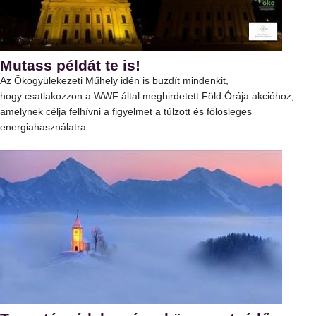
Mutass példát te is!
Az Ökogyülekezeti Műhely idén is buzdít mindenkit,
hogy csatlakozzon a WWF által meghirdetett Föld Órája akcióhoz,
amelynek célja felhívni a figyelmet a túlzott és fölösleges
energiahasználatra.